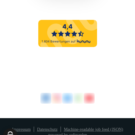
Impressum
Datenschutz
Machine-readable job feed (JSON)
powered by softgarden