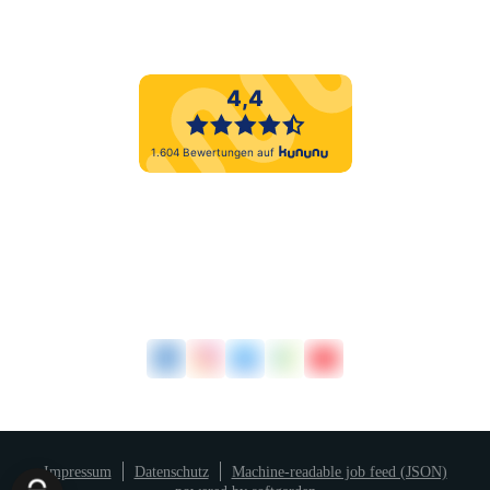
Impressum
Datenschutz
Machine-readable job feed (JSON)