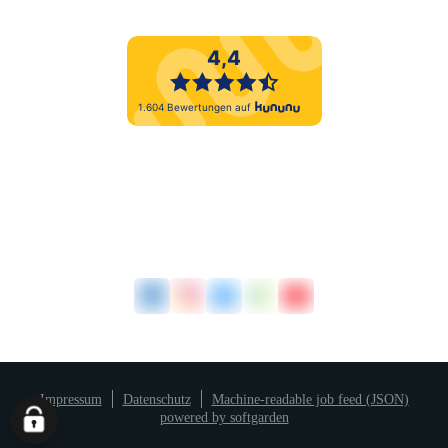
Impressum
Datenschutz
Machine-readable job feed (JSON)
powered by softgarden